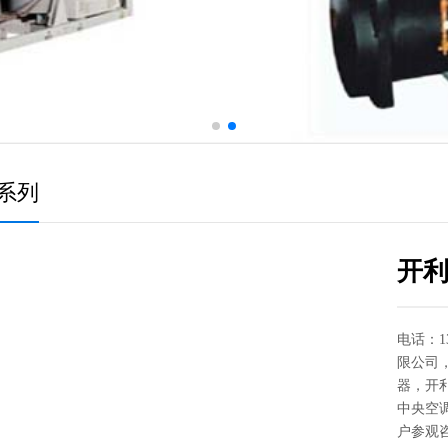
系列
开利
电话：13
限公司
器，开
中央空
户参观