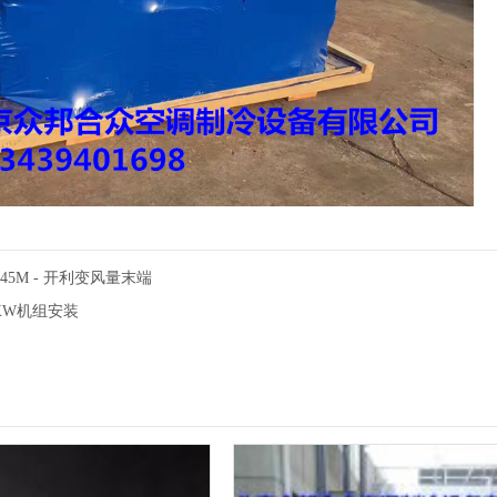
5J/45M - 开利变风量末端
XW机组安装