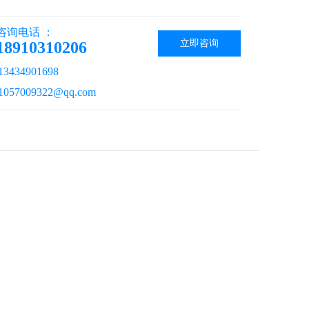
咨询电话 ：
立即咨询
18910310206
434901698
57009322@qq.com