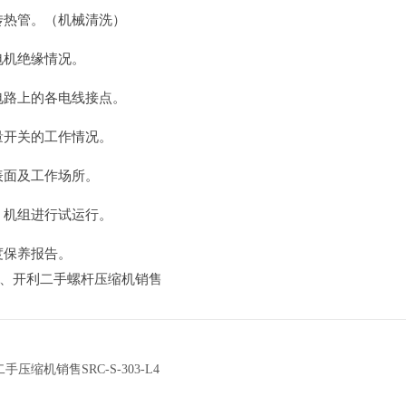
器传热管。（机械清洗）
机电机绝缘情况。
紧电路上的各电线接点。
流量开关的工作情况。
外表面及工作场所。
可，机组进行试运行。
度保养报告。
、开利二手螺杆压缩机销售
！
手压缩机销售SRC-S-303-L4