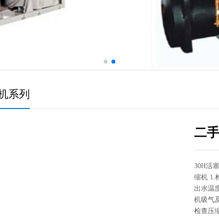
机系列
二手
30H
缩机 
出水温
机吸气
检查压