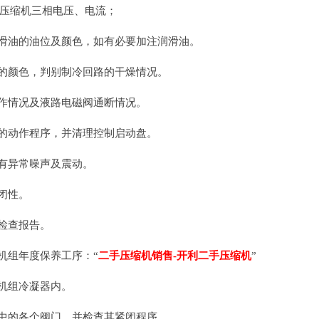
压缩机三相电压、电流；
润滑油的油位及颜色，如有必要加注润滑油。
镜的颜色，判别制冷回路的干燥情况。
工作情况及液路电磁阀通断情况。
统的动作程序，并清理控制启动盘。
否有异常噪声及震动。
密闭性。
期检查报告。
水机组年度保养工序：“
二手压缩机销售-开利二手压缩机
”
至机组冷凝器内。
路中的各个阀门，并检查其紧闭程序。