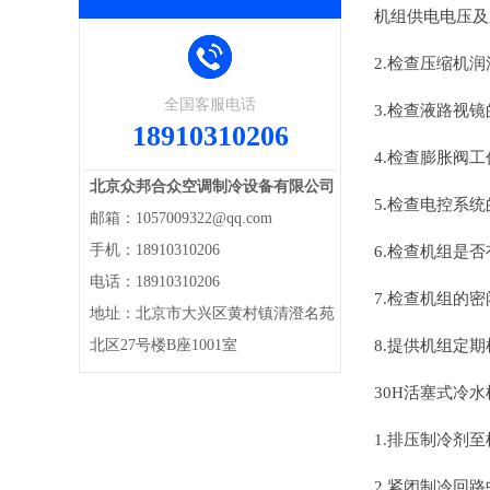
机组供电电压及
2.检查压缩机
全国客服电话
3.检查液路视
18910310206
4.检查膨胀阀
北京众邦合众空调制冷设备有限公司
5.检查电控系
邮箱：1057009322@qq.com
手机：18910310206
6.检查机组是
电话：18910310206
7.检查机组的
地址：北京市大兴区黄村镇清澄名苑
北区27号楼B座1001室
8.提供机组定
30H活塞式冷
1.排压制冷剂
2.紧闭制冷回