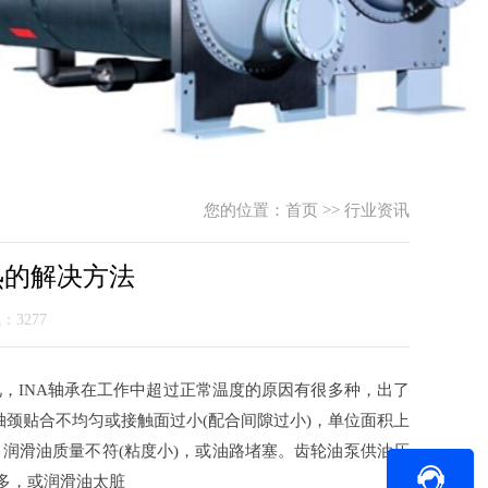
您的位置：
首页
>>
行业资讯
热的解决方法
气：3277
，INA轴承在工作中超过正常温度的原因有很多种，出了
轴颈贴合不均匀或接触面过小(配合间隙过小)，单位面积上
润滑油质量不符(粘度小)，或油路堵塞。齿轮油泵供油压
过多，或润滑油太脏