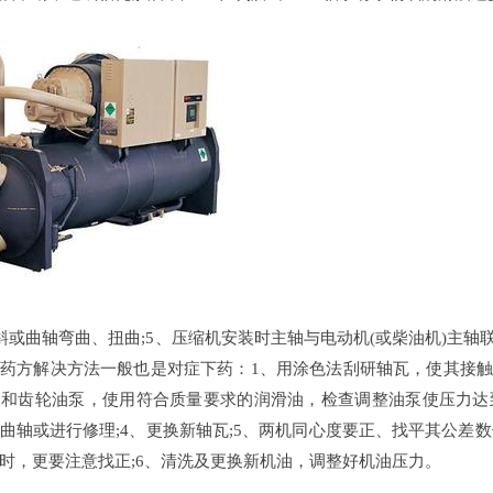
承偏斜或曲轴弯曲、扭曲;5、压缩机安装时主轴与电动机(或柴油机)主
药方解决方法一般也是对症下药：1、用涂色法刮研轴瓦，使其接触
和齿轮油泵，使用符合质量要求的润滑油，检查调整油泵使压力达
曲轴或进行修理;4、更换新轴瓦;5、两机同心度要正、找平其公差
时，更要注意找正;6、清洗及更换新机油，调整好机油压力。